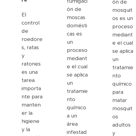
fumigaci
ón de
ón de
mosquit
El
moscas
os es un
control
domésti
proceso
de
cas es
mediant
roedore
un
e el cual
s, ratas
proceso
se aplica
y
mediant
un
ratones
e el cual
tratamie
es una
se aplica
nto
tarea
un
químico
importa
tratamie
para
nte para
nto
matar
manten
químico
mosquit
er la
a un
os
higiene
área
adultos
y la
infestad
y