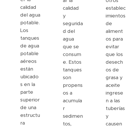
ar la
otros
calidad
calidad
establec
del agua
y
imientos
potable.
segurida
de
Los
d del
aliment
tanques
agua
os para
de agua
que se
evitar
potable
consum
que los
aéreos
e. Estos
desech
están
tanques
os de
ubicado
son
grasa y
s en la
propens
aceite
parte
os a
ingrese
superior
acumula
n a las
de una
r
tuberías
estructu
sedimen
y
ra
tos,
causen