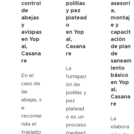
control
polillas
asesorí
de
y pez
a,
abejas
platead
montaj
y
o
e y
avispas
en
Yop
capacit
en
Yop
al,
ación
al,
Casana
de plan
Casana
re
de
re
saneam
iento
La
básico
En el
fumigaci
en
Yop
caso de
ón de
al,
las
polillas y
Casana
abejas, s
pez
re
e
platead
recomie
o es un
La
nda el
proceso
elabora
traslado
mediant