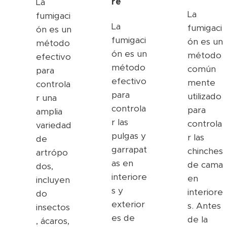
re
La
La
fumigaci
La
fumigaci
ón es un
fumigaci
ón es un
método
ón es un
método
efectivo
método
común
para
efectivo
mente
controla
para
utilizado
r una
controla
para
amplia
r las
controla
variedad
pulgas y
r las
de
garrapat
chinches
artrópo
as en
de cama
dos,
interiore
en
incluyen
s y
interiore
do
exterior
s. Antes
insectos
es de
de la
, ácaros,