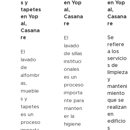
s y
en
Yop
en
Yop
tapetes
al,
al,
en
Yop
Casana
Casana
al,
re
re
Casana
re
Se
El
refiere
lavado
a los
El
de sillas
servicio
lavado
instituci
s de
de
onales
limpieza
alfombr
es un
y
as,
proceso
manteni
mueble
importa
miento
s y
que se
nte para
tapetes
realizan
manten
en
es un
er la
edificio
proceso
higiene
s