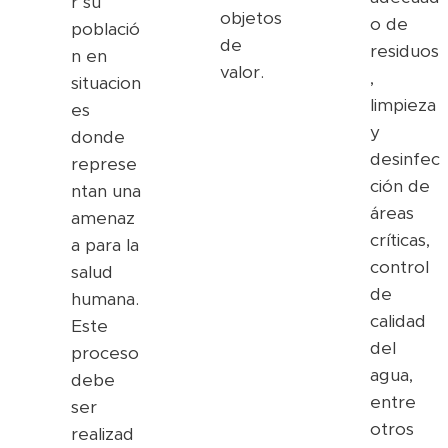
r su
objetos
o de
població
de
residuos
n en
valor.
,
situacion
limpieza
es
y
donde
desinfec
represe
ción de
ntan una
áreas
amenaz
críticas,
a para la
control
salud
de
humana.
calidad
Este
del
proceso
agua,
debe
entre
ser
otros
realizad