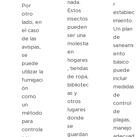
nada.
r
Por
Estos
establec
otro
insectos
imiento.
lado, en
pueden
Un plan
el caso
ser una
de
de las
molestia
saneami
avispas,
en
ento
se
hogares
básico
puede
, tiendas
puede
utilizar la
de ropa,
incluir
fumigaci
bibliotec
medidas
ón
as y
de
como
otros
control
un
lugares
de
método
donde
plagas,
para
se
manejo
controla
guardan
adecuad