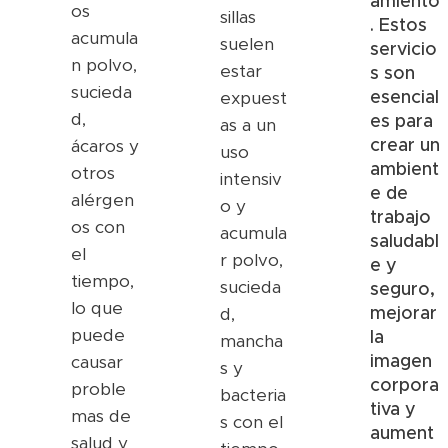
amiento
os
sillas
. Estos
acumula
suelen
servicio
n polvo,
estar
s son
sucieda
esencial
expuest
d,
es para
as a un
crear un
ácaros y
uso
ambient
otros
intensiv
e de
alérgen
o y
trabajo
os con
acumula
saludabl
el
r polvo,
e y
tiempo,
sucieda
seguro,
lo que
mejorar
d,
puede
la
mancha
imagen
causar
s y
corpora
proble
bacteria
tiva y
mas de
s con el
aument
salud y