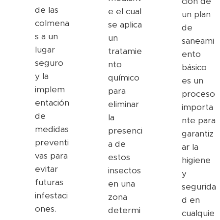
ción de
de las
e el cual
un plan
colmena
se aplica
de
s a un
un
saneami
lugar
tratamie
ento
seguro
nto
básico
y la
químico
es un
implem
para
proceso
entación
eliminar
importa
de
la
nte para
medidas
presenci
garantiz
preventi
a de
ar la
vas para
estos
higiene
evitar
insectos
y
futuras
en una
segurida
infestaci
zona
d en
ones.
determi
cualquie