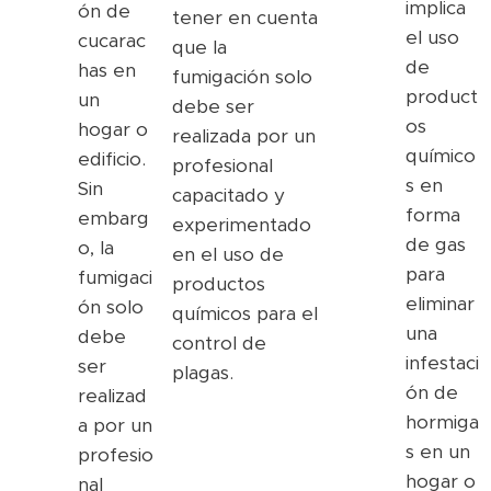
implica
ón de
tener en cuenta
el uso
cucarac
que la
de
has en
fumigación solo
product
un
debe ser
os
hogar o
realizada por un
químico
edificio.
profesional
s en
Sin
capacitado y
forma
embarg
experimentado
de gas
o, la
en el uso de
para
fumigaci
productos
eliminar
ón solo
químicos para el
una
debe
control de
infestaci
ser
plagas.
ón de
realizad
hormiga
a por un
s en un
profesio
hogar o
nal