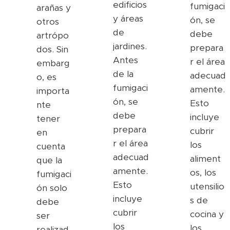
edificios
fumigaci
arañas y
y áreas
ón, se
otros
de
debe
artrópo
jardines.
prepara
dos. Sin
Antes
r el área
embarg
de la
adecuad
o, es
fumigaci
amente.
importa
ón, se
Esto
nte
debe
incluye
tener
prepara
cubrir
en
r el área
los
cuenta
adecuad
aliment
que la
amente.
os, los
fumigaci
Esto
utensilio
ón solo
incluye
s de
debe
cubrir
cocina y
ser
los
los
realizad