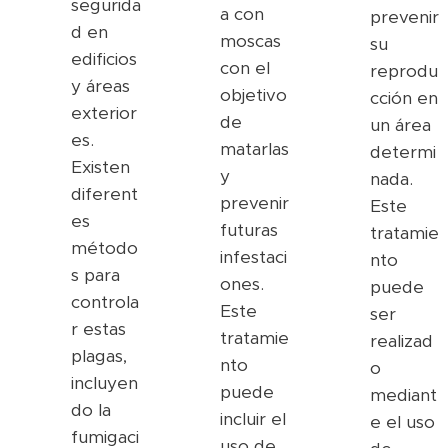
segurida
a con
prevenir
d en
moscas
su
edificios
con el
reprodu
y áreas
objetivo
cción en
exterior
de
un área
es.
matarlas
determi
Existen
y
nada.
diferent
prevenir
Este
es
futuras
tratamie
método
infestaci
nto
s para
ones.
puede
controla
Este
ser
r estas
tratamie
realizad
plagas,
nto
o
incluyen
puede
mediant
do la
incluir el
e el uso
fumigaci
uso de