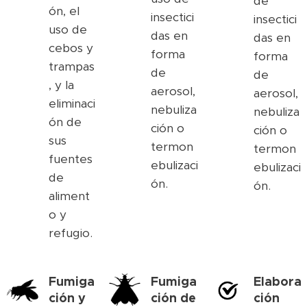
de
ón, el
insectici
insectici
uso de
das en
das en
cebos y
forma
forma
trampas
de
de
, y la
aerosol,
aerosol,
eliminaci
nebuliza
nebuliza
ón de
ción o
ción o
sus
termon
termon
fuentes
ebulizaci
ebulizaci
de
ón.
ón.
aliment
o y
refugio.
Fumiga
Fumiga
Elabora
ción y
ción de
ción