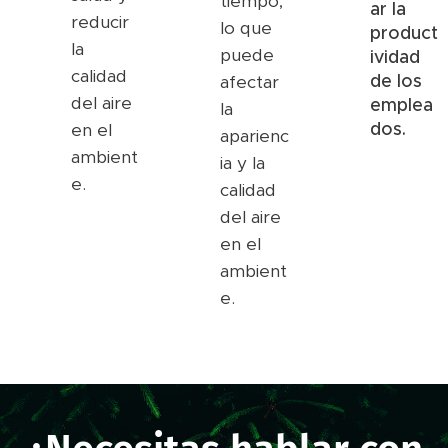
tiempo,
ar la
reducir
lo que
product
la
puede
ividad
calidad
de los
afectar
del aire
emplea
la
dos.
en el
aparienc
ambient
ia y la
e.
calidad
del aire
en el
ambient
e.