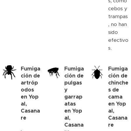
s, como
cebos y
trampas
, no han
sido
efectivo
s.
Fumiga
Fumiga
Fumiga
ción de
ción de
ción de
artróp
pulgas
chinche
odos
y
s de
en
Yop
garrap
cama
al,
atas
en
Yop
Casana
en
Yop
al,
re
al,
Casana
Casana
re