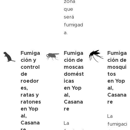
zona
que
será
fumigad
a.
Fumiga
Fumiga
Fumiga
ción y
ción de
ción de
control
moscas
mosqui
de
domést
tos
roedor
icas
en
Yop
es,
en
Yop
al,
ratas y
al,
Casana
ratones
Casana
re
en
Yop
re
al,
La
Casana
La
fumigaci
re