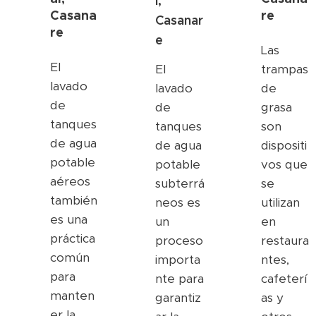
l,
Casana
re
Casanar
re
e
Las
El
El
trampas
lavado
lavado
de
de
de
grasa
tanques
tanques
son
de agua
de agua
dispositi
potable
potable
vos que
aéreos
subterrá
se
también
neos es
utilizan
es una
un
en
práctica
proceso
restaura
común
importa
ntes,
para
nte para
cafeterí
manten
garantiz
as y
er la