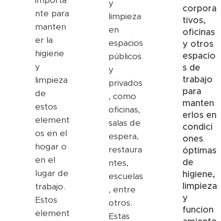
importa
y
corpora
nte para
limpieza
tivos,
manten
en
oficinas
er la
espacios
y otros
higiene
espacio
públicos
y
s de
y
trabajo
limpieza
privados
para
de
, como
manten
estos
oficinas,
erlos en
element
salas de
condici
os en el
espera,
ones
hogar o
restaura
óptimas
en el
de
ntes,
lugar de
higiene,
escuelas
limpieza
trabajo.
, entre
y
Estos
otros.
funcion
element
Estas