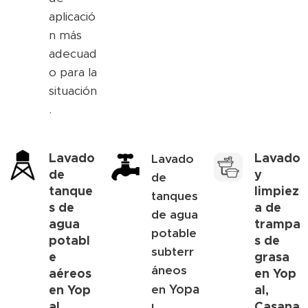
aplicació
n más
adecuad
o para la
situación
.
Lavado
Lavado
Lavado
de
y
de
tanque
limpiez
tanques
s de
a de
de agua
agua
trampa
potable
potabl
s de
subterr
e
grasa
áneos
aéreos
en
Yop
Yopa
en
Yop
en
al,
al,
Casana