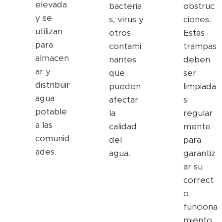
elevada
bacteria
obstruc
y se
s, virus y
ciones.
utilizan
otros
Estas
para
contami
trampas
almacen
nantes
deben
ar y
que
ser
distribuir
pueden
limpiada
agua
afectar
s
potable
la
regular
a las
calidad
mente
comunid
del
para
ades.
agua.
garantiz
ar su
correct
o
funciona
miento