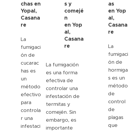
chas en
s y
as
Yopal,
comejé
en
Yop
Casana
n
al,
re
en
Yop
Casana
al,
re
Casana
La
re
La
fumigaci
fumigaci
ón de
ón de
cucarac
La fumigación
hormiga
has es
es una forma
s es un
un
efectiva de
método
método
controlar una
de
efectivo
infestación de
control
para
termitas y
de
controla
comején. Sin
plagas
r una
embargo, es
que
infestaci
importante