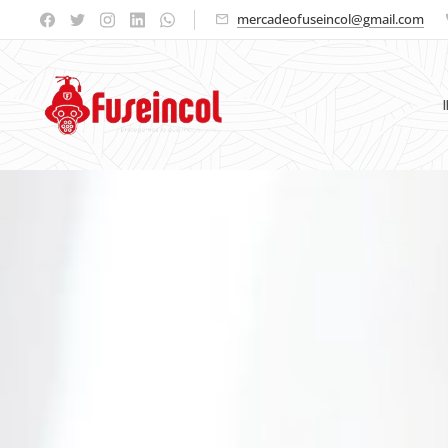
mercadeofuseincol@gmail.com