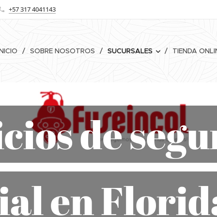
+57 317 4041143
INICIO
SOBRE NOSOTROS
SUCURSALES
TIENDA ONLI
cios de seg
ial en Flori