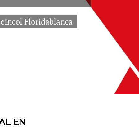
seincol Floridablanca
AL EN
R