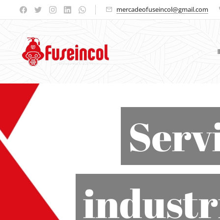
mercadeofuseincol@gmail.com
Servi
industr