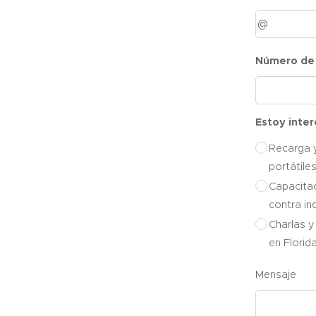
Número de
Estoy inte
Recarga 
portátile
Capacitac
contra in
Charlas y
en Florid
Mensaje