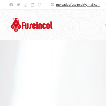
mercadeofuseincol@gmail.com