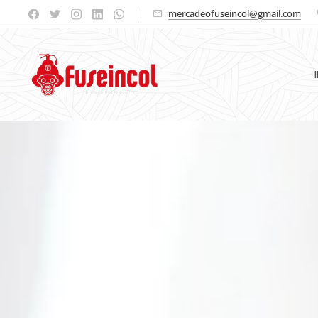
mercadeofuseincol@gmail.com