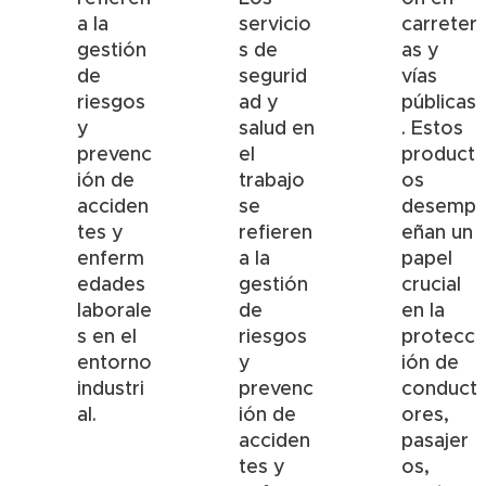
a la
servicio
carreter
gestión
s de
as y
de
segurid
vías
riesgos
ad y
públicas
y
salud en
. Estos
prevenc
el
product
ión de
trabajo
os
acciden
se
desemp
tes y
refieren
eñan un
enferm
a la
papel
edades
gestión
crucial
laborale
de
en la
s en el
riesgos
protecc
entorno
y
ión de
industri
prevenc
conduct
al.
ión de
ores,
acciden
pasajer
tes y
os,