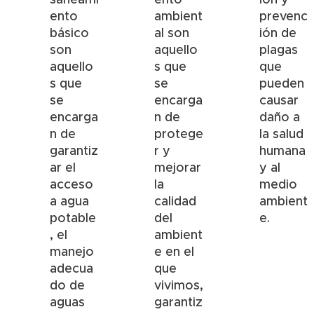
ento
ambient
prevenc
básico
al son
ión de
son
aquello
plagas
aquello
s que
que
s que
se
pueden
se
encarga
causar
encarga
n de
daño a
n de
protege
la salud
garantiz
r y
humana
ar el
mejorar
y al
acceso
la
medio
a agua
calidad
ambient
potable
del
e.
, el
ambient
manejo
e en el
adecua
que
do de
vivimos,
aguas
garantiz