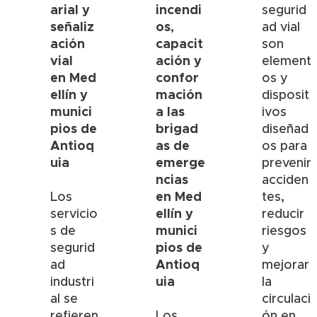
arial y
incendi
segurid
señaliz
os,
ad vial
ación
capacit
son
vial
ación y
element
en
Med
confor
os y
ellín
y
mación
disposit
munici
a las
ivos
pios de
brigad
diseñad
Antioq
as de
os para
uia
emerge
prevenir
ncias
acciden
en
Med
Los
tes,
ellín
y
servicio
reducir
munici
s de
riesgos
pios de
segurid
y
Antioq
ad
mejorar
uia
industri
la
al se
circulaci
refieren
Los
ón en