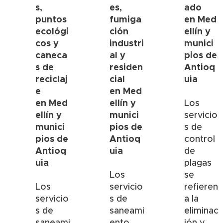
s,
es,
ado
puntos
fumiga
en
Med
ecológi
ción
ellín
y
cos y
industri
munici
caneca
al y
pios de
s de
residen
Antioq
reciclaj
cial
uia
e
en
Med
en
Med
ellín
y
Los
ellín y
munici
servicio
munici
pios de
s de
pios de
Antioq
control
Antioq
uia
de
uia
plagas
Los
se
Los
servicio
refieren
servicio
s de
a la
s de
saneami
eliminac
saneami
ento
ión y