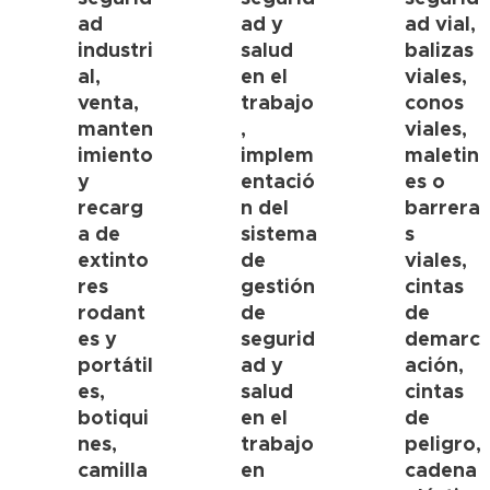
ad
ad y
ad vial,
industri
salud
balizas
al,
en el
viales,
venta,
trabajo
conos
manten
,
viales,
imiento
implem
maletin
y
entació
es o
recarg
n del
barrera
a de
sistema
s
extinto
de
viales,
res
gestión
cintas
rodant
de
de
es y
segurid
demarc
portátil
ad y
ación,
es,
salud
cintas
botiqui
en el
de
nes,
trabajo
peligro,
camilla
en
cadena