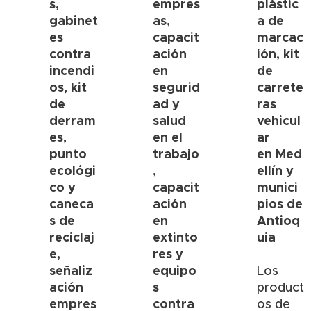
s,
empres
plástic
gabinet
as,
a de
es
capacit
marcac
contra
ación
ión, kit
incendi
en
de
os, kit
segurid
carrete
de
ad y
ras
derram
salud
vehicul
es,
en el
ar
punto
trabajo
en
Med
ecológi
,
ellín
y
co y
capacit
munici
caneca
ación
pios de
s de
en
Antioq
reciclaj
extinto
uia
e,
res y
señaliz
equipo
Los
ación
s
product
empres
contra
os de