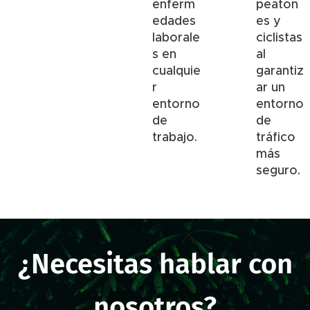
enferm
peaton
edades
es y
laborale
ciclistas
s en
al
cualquie
garantiz
r
ar un
entorno
entorno
de
de
trabajo.
tráfico
más
seguro.
¿Necesitas hablar con
nosotros?