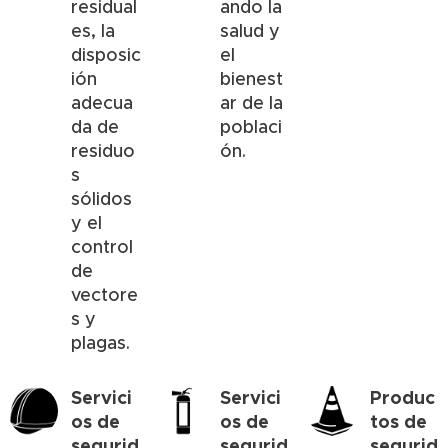
residual
ando la
es, la
salud y
disposic
el
ión
bienest
adecua
ar de la
da de
poblaci
residuo
ón.
s
sólidos
y el
control
de
vectore
s y
plagas.
Servici
Servici
Produc
os de
os de
tos de
segurid
segurid
segurid