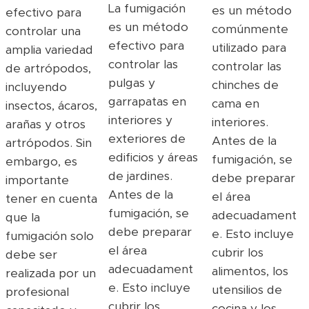
La fumigación
es un método
efectivo para
es un método
comúnmente
controlar una
efectivo para
utilizado para
amplia variedad
controlar las
controlar las
de artrópodos,
pulgas y
chinches de
incluyendo
garrapatas en
cama en
insectos, ácaros,
interiores y
interiores.
arañas y otros
exteriores de
Antes de la
artrópodos. Sin
edificios y áreas
fumigación, se
embargo, es
de jardines.
debe preparar
importante
Antes de la
el área
tener en cuenta
fumigación, se
adecuadament
que la
debe preparar
e. Esto incluye
fumigación solo
el área
cubrir los
debe ser
adecuadament
alimentos, los
realizada por un
e. Esto incluye
utensilios de
profesional
cubrir los
cocina y los