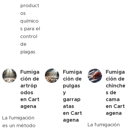
product
os
químico
s para el
control
de
plagas.
Fumiga
Fumiga
Fumiga
ción de
ción de
ción de
artróp
pulgas
chinche
odos
y
s de
en
Cart
garrap
cama
agena
atas
en
Cart
en
Cart
agena
La fumigación
agena
La fumigación
es un método