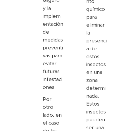
seguro
nto
y la
químico
implem
para
entación
eliminar
de
la
medidas
presenci
preventi
a de
vas para
estos
evitar
insectos
futuras
en una
infestaci
zona
ones.
determi
nada.
Por
Estos
otro
insectos
lado, en
pueden
el caso
ser una
de las