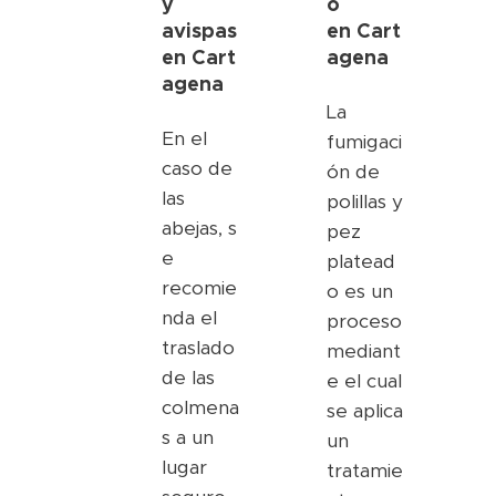
y
o
avispas
en
Cart
en
Cart
agena
agena
La
En el
fumigaci
caso de
ón de
las
polillas y
abejas, s
pez
e
platead
recomie
o es un
nda el
proceso
traslado
mediant
de las
e el cual
colmena
se aplica
s a un
un
lugar
tratamie