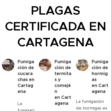
PLAGAS
CERTIFICADA EN
CARTAGENA
Fumiga
Fumiga
Fumiga
ción de
ción de
ción de
cucara
termita
hormig
chas en
s y
as
Cartag
comejé
en
Cart
ena
n
agena
en
Cart
La fumigación
agena
La
de hormigas es
fumigaci