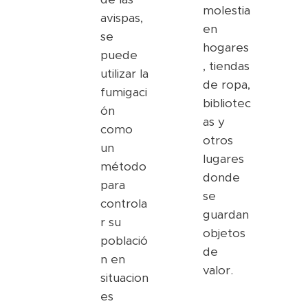
molestia
avispas,
en
se
hogares
puede
, tiendas
utilizar la
de ropa,
fumigaci
bibliotec
ón
as y
como
otros
un
lugares
método
donde
para
se
controla
guardan
r su
objetos
població
de
n en
valor.
situacion
es