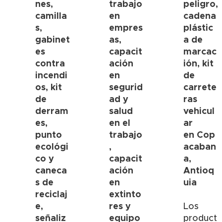
nes,
trabajo
peligro,
camilla
en
cadena
s,
empres
plástic
gabinet
as,
a de
es
capacit
marcac
contra
ación
ión, kit
incendi
en
de
os, kit
segurid
carrete
de
ad y
ras
derram
salud
vehicul
es,
en el
ar
punto
trabajo
en
Cop
ecológi
,
acaban
co y
capacit
a
,
caneca
ación
Antioq
s de
en
uia
reciclaj
extinto
e,
res y
Los
señaliz
equipo
product