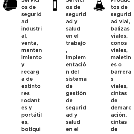
os de
os de
tos de
segurid
segurid
segurid
ad
ad y
ad vial,
industri
salud
balizas
al,
en el
viales,
venta,
trabajo
conos
manten
,
viales,
imiento
implem
maletin
y
entació
es o
recarg
n del
barrera
a de
sistema
s
extinto
de
viales,
res
gestión
cintas
rodant
de
de
es y
segurid
demarc
portátil
ad y
ación,
es,
salud
cintas
botiqui
en el
de