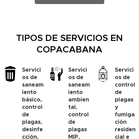
TIPOS DE SERVICIOS EN
COPACABANA
Servici
Servici
Servici
os de
os de
os de
saneam
saneam
control
iento
iento
de
básico,
ambien
plagas
control
tal,
y
de
control
fumiga
plagas,
de
ción
desinfe
plagas
residen
cción,
MIP,
cial e