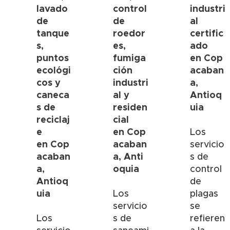
lavado
control
industri
de
de
al
tanque
roedor
certific
s,
es,
ado
puntos
fumiga
en
Cop
ecológi
ción
acaban
cos y
industri
a
,
caneca
al y
Antioq
s de
residen
uia
reciclaj
cial
e
en
Cop
Los
en
Cop
acaban
servicio
acaban
a
,
Anti
s de
a,
oquia
control
Antioq
de
uia
Los
plagas
servicio
se
Los
s de
refieren