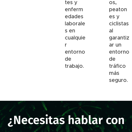
tes y
os,
enferm
peaton
edades
es y
laborale
ciclistas
s en
al
cualquie
garantiz
r
ar un
entorno
entorno
de
de
trabajo.
tráfico
más
seguro.
¿Necesitas hablar con