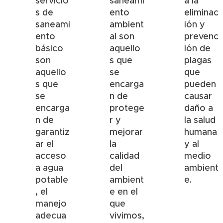
servicio
saneami
a la
s de
ento
eliminac
saneami
ambient
ión y
ento
al son
prevenc
básico
aquello
ión de
son
s que
plagas
aquello
se
que
s que
encarga
pueden
se
n de
causar
encarga
protege
daño a
n de
r y
la salud
garantiz
mejorar
humana
ar el
la
y al
acceso
calidad
medio
a agua
del
ambient
potable
ambient
e.
, el
e en el
manejo
que
adecua
vivimos,