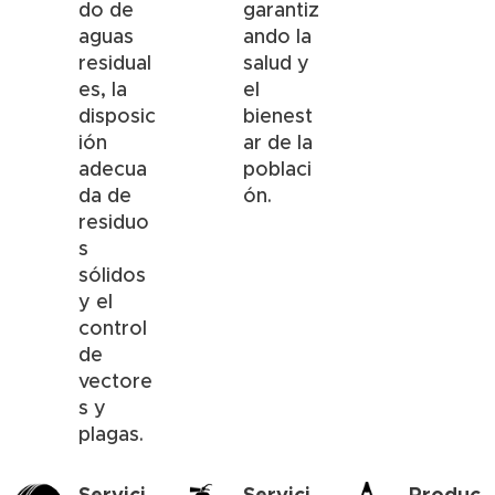
do de
garantiz
aguas
ando la
residual
salud y
es, la
el
disposic
bienest
ión
ar de la
adecua
poblaci
da de
ón.
residuo
s
sólidos
y el
control
de
vectore
s y
plagas.
Servici
Servici
Produc