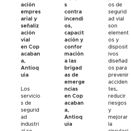
ación
s
os de
empres
contra
segurid
arial y
incendi
ad vial
señaliz
os,
son
ación
capacit
element
vial
ación y
os y
en
Cop
confor
disposit
acaban
mación
ivos
a
,
a las
diseñad
Antioq
brigad
os para
uia
as de
prevenir
emerge
acciden
ncias
Los
tes,
en
Cop
servicio
reducir
acaban
s de
riesgos
a
,
segurid
y
Antioq
ad
mejorar
uia
industri
la