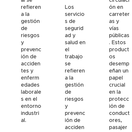
al se
circulaci
refieren
Los
ón en
a la
servicio
carreter
gestión
s de
as y
de
segurid
vías
riesgos
ad y
públicas
y
salud en
. Estos
prevenc
el
product
ión de
trabajo
os
acciden
se
desemp
tes y
refieren
eñan un
enferm
a la
papel
edades
gestión
crucial
laborale
de
en la
s en el
riesgos
protecc
entorno
y
ión de
industri
prevenc
conduct
al.
ión de
ores,
acciden
pasajer