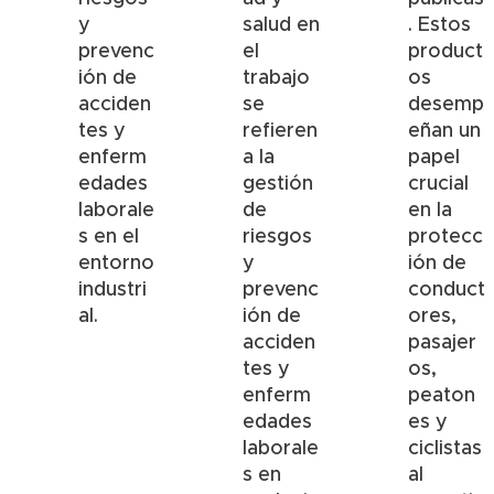
y
salud en
. Estos
prevenc
el
product
ión de
trabajo
os
acciden
se
desemp
tes y
refieren
eñan un
enferm
a la
papel
edades
gestión
crucial
laborale
de
en la
s en el
riesgos
protecc
entorno
y
ión de
industri
prevenc
conduct
al.
ión de
ores,
acciden
pasajer
tes y
os,
enferm
peaton
edades
es y
laborale
ciclistas
s en
al