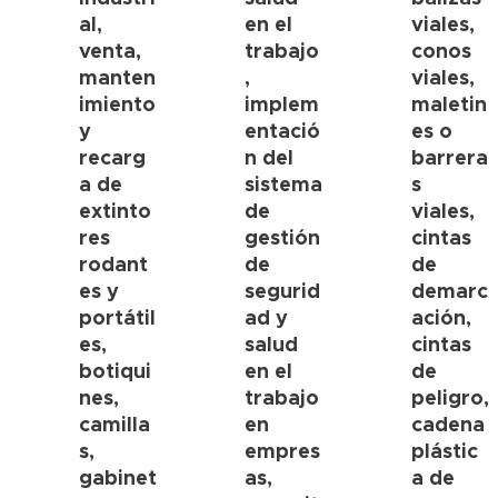
al,
en el
viales,
venta,
trabajo
conos
manten
,
viales,
imiento
implem
maletin
y
entació
es o
recarg
n del
barrera
a de
sistema
s
extinto
de
viales,
res
gestión
cintas
rodant
de
de
es y
segurid
demarc
portátil
ad y
ación,
es,
salud
cintas
botiqui
en el
de
nes,
trabajo
peligro,
camilla
en
cadena
s,
empres
plástic
gabinet
as,
a de