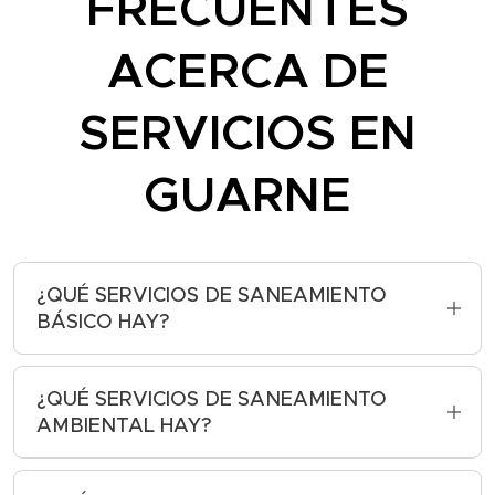
FRECUENTES
ACERCA DE
SERVICIOS EN
GUARNE
¿QUÉ SERVICIOS DE SANEAMIENTO
BÁSICO HAY?
Algunos ejemplos de servicios de
saneamiento básico son:
¿QUÉ SERVICIOS DE SANEAMIENTO
AMBIENTAL HAY?
Suministro de agua potable: Es el
Algunos ejemplos de servicios de
servicio que se encarga de