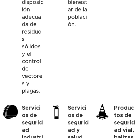
disposic
bienest
ión
ar de la
adecua
poblaci
da de
ón.
residuo
s
sólidos
y el
control
de
vectore
s y
plagas.
Servici
Servici
Produc
os de
os de
tos de
segurid
segurid
segurid
ad
ad y
ad vial,
industri
salud
balizas