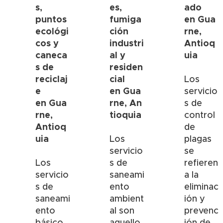
s,
es,
ado
puntos
fumiga
en
Gua
ecológi
ción
rne
,
cos y
industri
Antioq
caneca
al y
uia
s de
residen
reciclaj
cial
Los
e
en
Gua
servicio
en
Gua
rne
,
An
s de
rne,
tioquia
control
Antioq
de
uia
Los
plagas
servicio
se
Los
s de
refieren
servicio
saneami
a la
s de
ento
eliminac
saneami
ambient
ión y
ento
al son
prevenc
básico
aquello
ión de