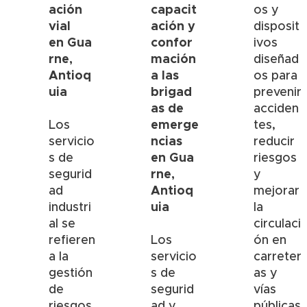
ación
capacit
os y
vial
ación y
disposit
en
Gua
confor
ivos
rne
,
mación
diseñad
Antioq
a las
os para
uia
brigad
prevenir
as de
acciden
emerge
Los
tes,
ncias
servicio
reducir
en
Gua
s de
riesgos
rne
,
segurid
y
Antioq
ad
mejorar
uia
industri
la
al se
circulaci
refieren
Los
ón en
a la
servicio
carreter
gestión
s de
as y
de
segurid
vías
riesgos
ad y
públicas