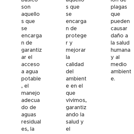
son
s que
plagas
aquello
se
que
s que
encarga
pueden
se
n de
causar
encarga
protege
daño a
n de
r y
la salud
garantiz
mejorar
humana
ar el
la
y al
acceso
calidad
medio
a agua
del
ambient
potable
ambient
e.
, el
e en el
manejo
que
adecua
vivimos,
do de
garantiz
aguas
ando la
residual
salud y
es, la
el