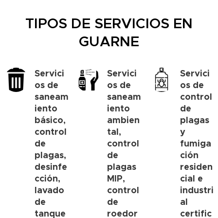
TIPOS DE SERVICIOS EN
GUARNE
Servici
Servici
Servici
os de
os de
os de
saneam
saneam
control
iento
iento
de
básico,
ambien
plagas
control
tal,
y
de
control
fumiga
plagas,
de
ción
desinfe
plagas
residen
cción,
MIP,
cial e
lavado
control
industri
de
de
al
tanque
roedor
certific