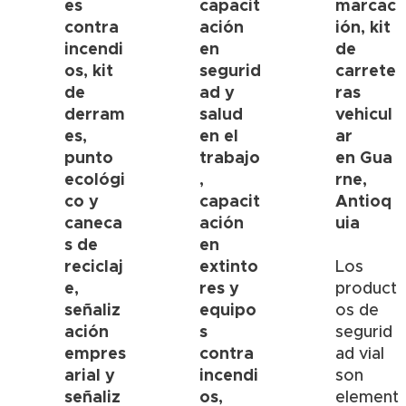
es
capacit
marcac
contra
ación
ión, kit
incendi
en
de
os, kit
segurid
carrete
de
ad y
ras
derram
salud
vehicul
es,
en el
ar
punto
trabajo
en
Gua
ecológi
,
rne
,
co y
capacit
Antioq
caneca
ación
uia
s de
en
reciclaj
extinto
Los
e,
res y
product
señaliz
equipo
os de
ación
s
segurid
empres
contra
ad vial
arial y
incendi
son
señaliz
os,
element