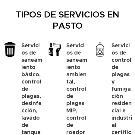
TIPOS DE SERVICIOS EN
PASTO
Servici
Servici
Servici
os de
os de
os de
saneam
saneam
control
iento
iento
de
básico,
ambien
plagas
control
tal,
y
de
control
fumiga
plagas,
de
ción
desinfe
plagas
residen
cción,
MIP,
cial e
lavado
control
industri
de
de
al
tanque
roedor
certific