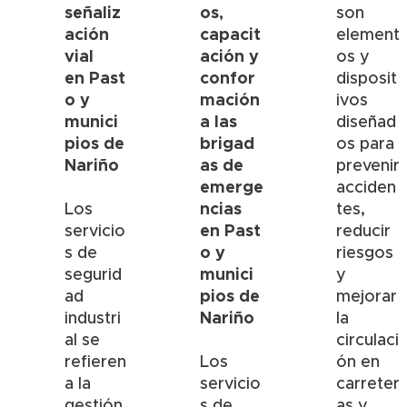
señaliz
os,
son
ación
capacit
element
vial
ación y
os y
en
Past
confor
disposit
o y
mación
ivos
munici
a las
diseñad
pios de
brigad
os para
Nariño
as de
prevenir
emerge
acciden
ncias
Los
tes,
en
Past
servicio
reducir
o y
s de
riesgos
munici
segurid
y
pios de
ad
mejorar
Nariño
industri
la
al se
circulaci
refieren
Los
ón en
a la
servicio
carreter
gestión
s de
as y