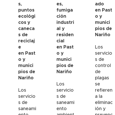
s,
es,
ado
puntos
fumiga
en
Past
ecológi
ción
o y
cos y
industri
munici
caneca
al y
pios de
s de
residen
Nariño
reciclaj
cial
e
en
Past
Los
en
Past
o y
servicio
o y
munici
s de
munici
pios de
control
pios de
Nariño
de
Nariño
plagas
Los
se
Los
servicio
refieren
servicio
s de
a la
s de
saneami
eliminac
saneami
ento
ión y
ento
ambient
prevenc