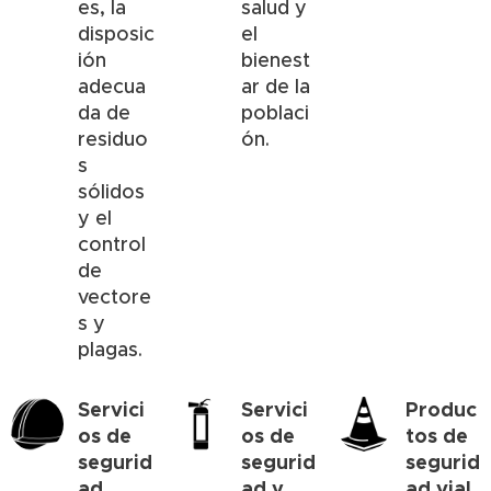
es, la
salud y
disposic
el
ión
bienest
adecua
ar de la
da de
poblaci
residuo
ón.
s
sólidos
y el
control
de
vectore
s y
plagas.
Servici
Servici
Produc
os de
os de
tos de
segurid
segurid
segurid
ad
ad y
ad vial,