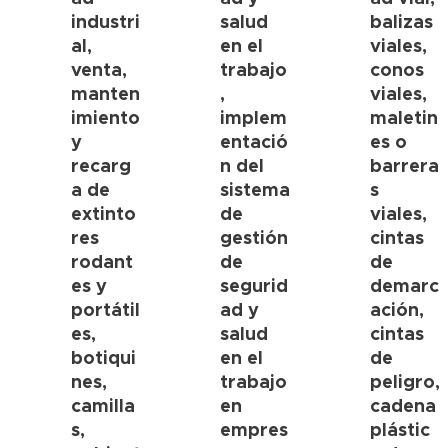
industri
salud
balizas
al,
en el
viales,
venta,
trabajo
conos
manten
,
viales,
imiento
implem
maletin
y
entació
es o
recarg
n del
barrera
a de
sistema
s
extinto
de
viales,
res
gestión
cintas
rodant
de
de
es y
segurid
demarc
portátil
ad y
ación,
es,
salud
cintas
botiqui
en el
de
nes,
trabajo
peligro,
camilla
en
cadena
s,
empres
plástic