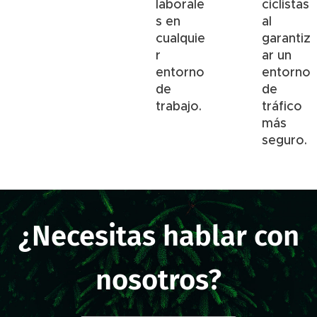
laborale
ciclistas
s en
al
cualquie
garantiz
r
ar un
entorno
entorno
de
de
trabajo.
tráfico
más
seguro.
¿Necesitas hablar con
nosotros?