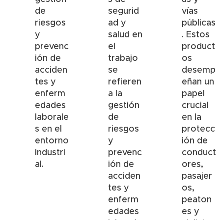
de
segurid
vías
riesgos
ad y
públicas
y
salud en
. Estos
prevenc
el
product
ión de
trabajo
os
acciden
se
desemp
tes y
refieren
eñan un
enferm
a la
papel
edades
gestión
crucial
laborale
de
en la
s en el
riesgos
protecc
entorno
y
ión de
industri
prevenc
conduct
al.
ión de
ores,
acciden
pasajer
tes y
os,
enferm
peaton
edades
es y