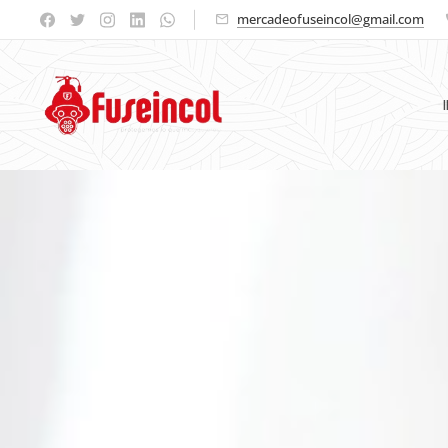
mercadeofuseincol@gmail.com