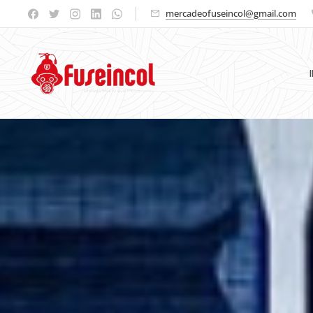
mercadeofuseincol@gmail.com