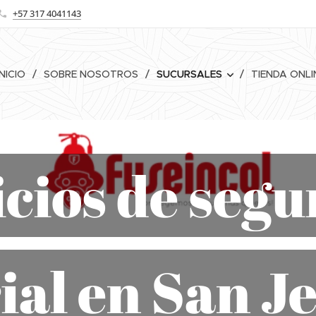
+57 317 4041143
INICIO
SOBRE NOSOTROS
SUCURSALES
TIENDA ONLI
cios de seg
ial en San 