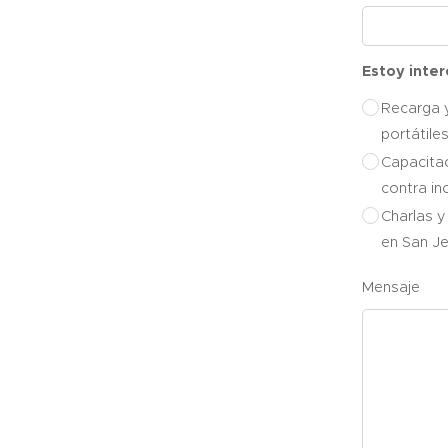
Estoy inte
Recarga 
portátile
Capacitac
contra in
Charlas y
en San Je
Mensaje