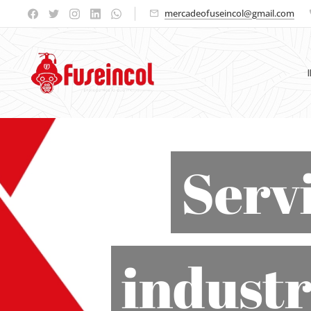
mercadeofuseincol@gmail.com
Servi
industr