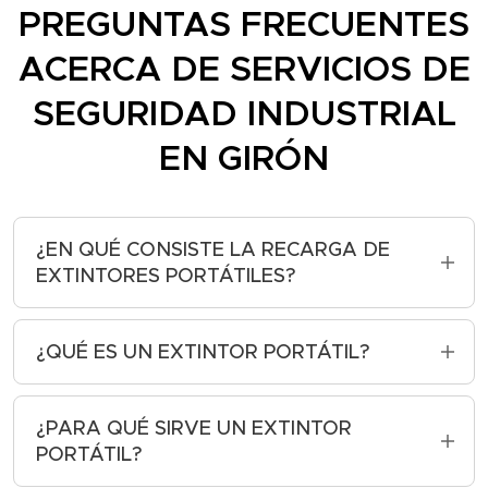
PREGUNTAS FRECUENTES
ACERCA DE SERVICIOS DE
SEGURIDAD INDUSTRIAL
EN GIRÓN
¿EN QUÉ CONSISTE LA RECARGA DE
EXTINTORES PORTÁTILES?
La recarga de extintores portátiles
consiste en volver a cargar los extintores
¿QUÉ ES UN EXTINTOR PORTÁTIL?
con el agente extintor adecuado después
Un extintor portátil es un dispositivo
de que se hayan utilizado o parcialmente
diseñado para extinguir incendios de
¿PARA QUÉ SIRVE UN EXTINTOR
descargado. Es importante realizar la
pequeña escala de manera rápida y
PORTÁTIL?
recarga de manera periódica para
eficiente. Es un equipo portátil y fácil de