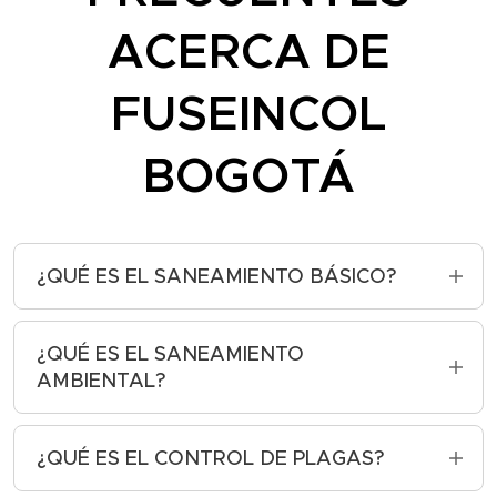
ACERCA DE
FUSEINCOL
BOGOTÁ
¿QUÉ ES EL SANEAMIENTO BÁSICO?
El saneamiento básico es un conjunto de
medidas que buscan proteger y mejorar
¿QUÉ ES EL SANEAMIENTO
la salud pública y el medio ambiente a
AMBIENTAL?
través del control y la eliminación
El saneamiento ambiental es un conjunto
adecuada de los residuos y aguas
de acciones orientadas a la protección,
¿QUÉ ES EL CONTROL DE PLAGAS?
residuales, así como la promoción de
preservación y recuperación del medio