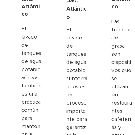
dad,
Atlánti
co
Atlántic
co
o
Las
El
El
trampas
lavado
lavado
de
de
de
grasa
tanques
tanques
son
de agua
de agua
dispositi
potable
potable
vos que
aéreos
subterrá
se
también
neos es
utilizan
es una
un
en
práctica
proceso
restaura
común
importa
ntes,
para
nte para
cafeterí
manten
garantiz
as y
er la