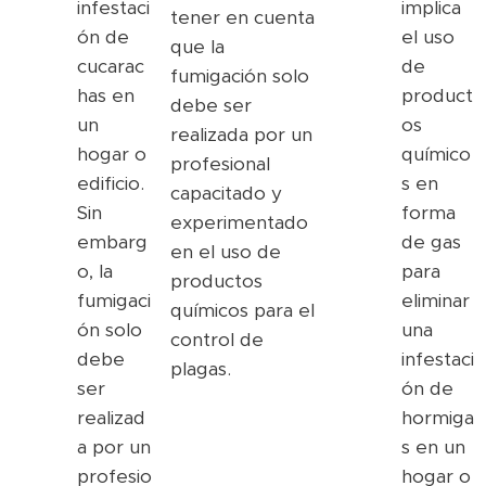
infestaci
implica
tener en cuenta
ón de
el uso
que la
cucarac
de
fumigación solo
has en
product
debe ser
un
os
realizada por un
hogar o
químico
profesional
edificio.
s en
capacitado y
Sin
forma
experimentado
embarg
de gas
en el uso de
o, la
para
productos
fumigaci
eliminar
químicos para el
ón solo
una
control de
debe
infestaci
plagas.
ser
ón de
realizad
hormiga
a por un
s en un
profesio
hogar o