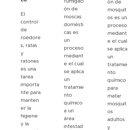
fumigaci
ón de
ón de
mosquit
El
moscas
os es un
control
domésti
proceso
de
cas es
mediant
roedore
un
e el cual
s, ratas
proceso
se aplica
y
mediant
un
ratones
e el cual
tratamie
es una
se aplica
nto
tarea
un
químico
importa
tratamie
para
nte para
nto
matar
manten
químico
mosquit
er la
a un
os
higiene
área
adultos
y la
infestad
y