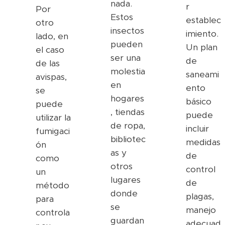
nada.
r
Por
Estos
establec
otro
insectos
imiento.
lado, en
pueden
Un plan
el caso
ser una
de
de las
molestia
saneami
avispas,
en
ento
se
hogares
básico
puede
, tiendas
puede
utilizar la
de ropa,
incluir
fumigaci
bibliotec
medidas
ón
as y
de
como
otros
control
un
lugares
de
método
donde
plagas,
para
se
manejo
controla
guardan
adecuad