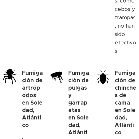
s, como
cebos y
trampas
, no han
sido
efectivo
s.
Fumiga
Fumiga
Fumiga
ción de
ción de
ción de
artróp
pulgas
chinche
odos
y
s de
en
Sole
garrap
cama
dad,
atas
en
Sole
Atlánti
en
Sole
dad,
co
dad,
Atlánti
Atlánti
co