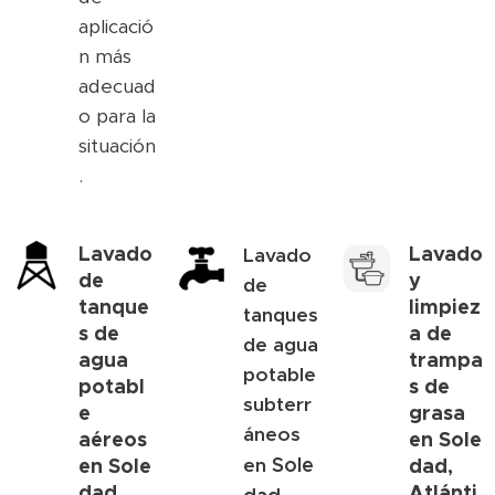
aplicació
n más
adecuad
o para la
situación
.
Lavado
Lavado
Lavado
de
y
de
tanque
limpiez
tanques
s de
a de
de agua
agua
trampa
potable
potabl
s de
subterr
e
grasa
áneos
aéreos
en
Sole
Sole
en
Sole
en
dad,
dad,
Atlánti