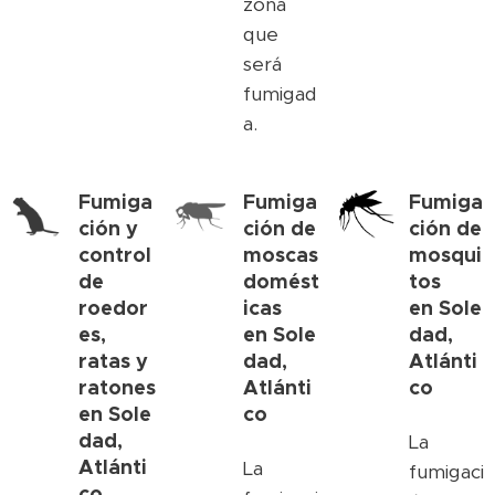
zona
que
será
fumigad
a.
Fumiga
Fumiga
Fumiga
ción y
ción de
ción de
control
moscas
mosqui
de
domést
tos
roedor
icas
en
Sole
es,
en
Sole
dad,
ratas y
dad,
Atlánti
ratones
Atlánti
co
en
Sole
co
dad,
La
Atlánti
La
fumigaci
co