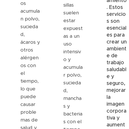
amiento
os
sillas
. Estos
acumula
suelen
servicio
n polvo,
estar
s son
sucieda
esencial
expuest
d,
es para
as a un
crear un
ácaros y
uso
ambient
otros
intensiv
e de
alérgen
o y
trabajo
os con
acumula
saludabl
el
r polvo,
e y
tiempo,
sucieda
seguro,
lo que
mejorar
d,
puede
la
mancha
imagen
causar
s y
corpora
proble
bacteria
tiva y
mas de
s con el
aument
salud y