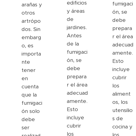
edificios
fumigaci
arañas y
y áreas
ón, se
otros
de
debe
artrópo
jardines.
prepara
dos. Sin
Antes
r el área
embarg
de la
adecuad
o, es
fumigaci
amente.
importa
ón, se
Esto
nte
debe
incluye
tener
prepara
cubrir
en
r el área
los
cuenta
adecuad
aliment
que la
amente.
os, los
fumigaci
Esto
utensilio
ón solo
incluye
s de
debe
cubrir
cocina y
ser
los
los
realizad