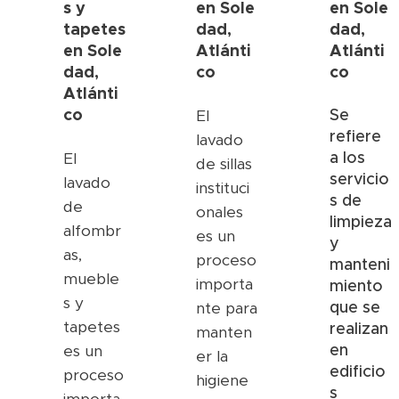
s y
en
Sole
en
Sole
tapetes
dad,
dad,
en
Sole
Atlánti
Atlánti
dad,
co
co
Atlánti
co
Se
El
refiere
lavado
a los
El
de sillas
servicio
lavado
instituci
s de
de
onales
limpieza
alfombr
es un
y
as,
proceso
manteni
mueble
importa
miento
s y
que se
nte para
tapetes
realizan
manten
en
es un
er la
edificio
proceso
higiene
s