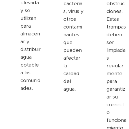
elevada
bacteria
obstruc
y se
s, virus y
ciones.
utilizan
otros
Estas
para
contami
trampas
almacen
nantes
deben
ar y
que
ser
distribuir
pueden
limpiada
agua
afectar
s
potable
la
regular
a las
calidad
mente
comunid
del
para
ades.
agua.
garantiz
ar su
correct
o
funciona
miento