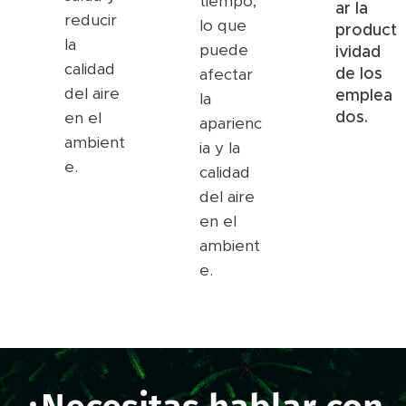
tiempo,
ar la
reducir
lo que
product
la
puede
ividad
calidad
de los
afectar
del aire
emplea
la
dos.
en el
aparienc
ambient
ia y la
e.
calidad
del aire
en el
ambient
e.