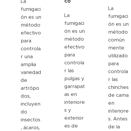
co
La
La
fumigaci
La
fumigaci
ón es un
fumigaci
ón es un
método
ón es un
método
efectivo
método
común
para
efectivo
mente
controla
para
utilizado
r una
controla
para
amplia
r las
controla
variedad
pulgas y
r las
de
garrapat
chinches
artrópo
as en
de cama
dos,
interiore
en
incluyen
s y
interiore
do
exterior
s. Antes
insectos
es de
de la
, ácaros,