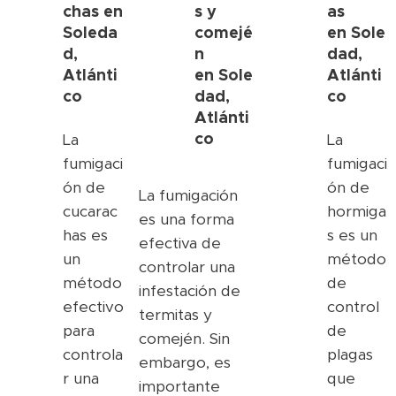
chas en
s y
as
Soleda
comejé
en
Sole
d,
n
dad,
Atlánti
en
Sole
Atlánti
co
dad,
co
Atlánti
co
La
La
fumigaci
fumigaci
ón de
ón de
La fumigación
cucarac
hormiga
es una forma
has es
s es un
efectiva de
un
método
controlar una
método
de
infestación de
efectivo
control
termitas y
para
de
comején. Sin
controla
plagas
embargo, es
r una
que
importante