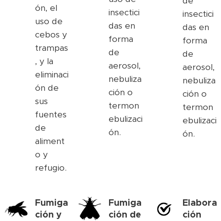
de
ón, el
insectici
insectici
uso de
das en
das en
cebos y
forma
forma
trampas
de
de
, y la
aerosol,
aerosol,
eliminaci
nebuliza
nebuliza
ón de
ción o
ción o
sus
termon
termon
fuentes
ebulizaci
ebulizaci
de
ón.
ón.
aliment
o y
refugio.
Fumiga
Fumiga
Elabora
ción y
ción de
ción