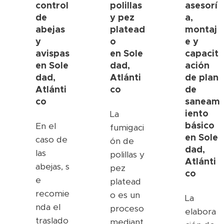
control
polillas
asesorí
de
y pez
a,
abejas
platead
montaj
y
o
e y
avispas
en
Sole
capacit
en
Sole
dad,
ación
dad,
Atlánti
de plan
Atlánti
co
de
co
saneam
iento
La
básico
En el
fumigaci
en
Sole
caso de
ón de
dad,
las
polillas y
Atlánti
abejas, s
pez
co
e
platead
recomie
o es un
La
nda el
proceso
elabora
traslado
mediant