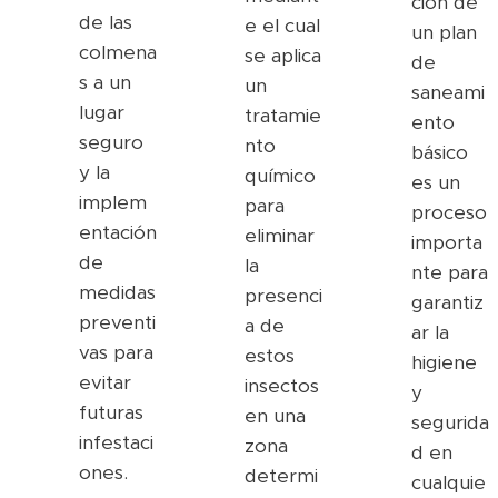
ción de
de las
e el cual
un plan
colmena
se aplica
de
s a un
un
saneami
lugar
tratamie
ento
seguro
nto
básico
y la
químico
es un
implem
para
proceso
entación
eliminar
importa
de
la
nte para
medidas
presenci
garantiz
preventi
a de
ar la
vas para
estos
higiene
evitar
insectos
y
futuras
en una
segurida
infestaci
zona
d en
ones.
determi
cualquie