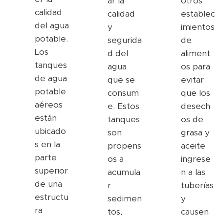
ar la
otros
calidad
calidad
establec
del agua
y
imientos
potable.
segurida
de
Los
d del
aliment
tanques
agua
os para
de agua
que se
evitar
potable
consum
que los
aéreos
e. Estos
desech
están
tanques
os de
ubicado
son
grasa y
s en la
propens
aceite
parte
os a
ingrese
superior
acumula
n a las
de una
r
tuberías
estructu
sedimen
y
ra
tos,
causen