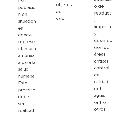
r su
objetos
o de
població
de
residuos
n en
valor.
,
situacion
limpieza
es
y
donde
desinfec
represe
ción de
ntan una
áreas
amenaz
críticas,
a para la
control
salud
de
humana.
calidad
Este
del
proceso
agua,
debe
entre
ser
otros
realizad