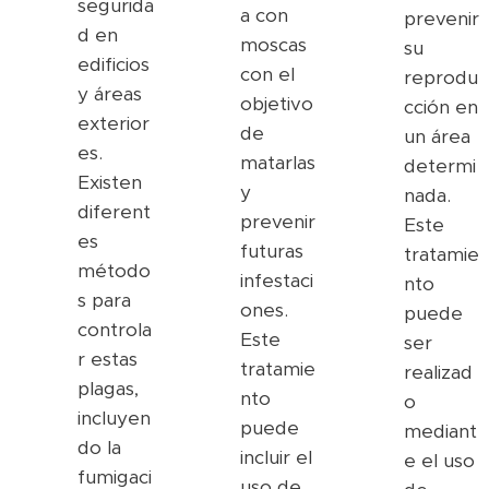
segurida
a con
prevenir
d en
moscas
su
edificios
con el
reprodu
y áreas
objetivo
cción en
exterior
de
un área
es.
matarlas
determi
Existen
y
nada.
diferent
prevenir
Este
es
futuras
tratamie
método
infestaci
nto
s para
ones.
puede
controla
Este
ser
r estas
tratamie
realizad
plagas,
nto
o
incluyen
puede
mediant
do la
incluir el
e el uso
fumigaci
uso de