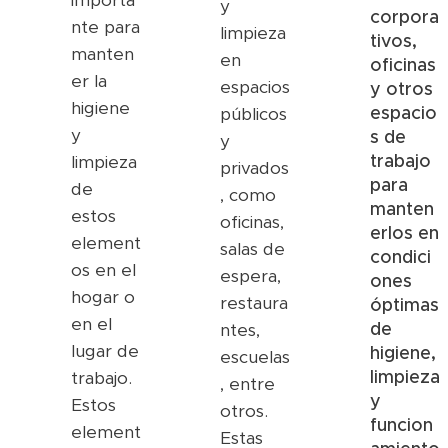
importa
y
corpora
nte para
limpieza
tivos,
manten
en
oficinas
er la
espacios
y otros
higiene
espacio
públicos
y
s de
y
trabajo
limpieza
privados
para
de
, como
manten
estos
oficinas,
erlos en
element
salas de
condici
os en el
espera,
ones
hogar o
restaura
óptimas
en el
de
ntes,
lugar de
higiene,
escuelas
limpieza
trabajo.
, entre
y
Estos
otros.
funcion
element
Estas