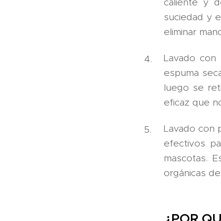
caliente y d
suciedad y e
eliminar man
Lavado con 
espuma seca 
luego se ret
eficaz que n
Lavado con p
efectivos p
mascotas. E
orgánicas de 
¿POR QU