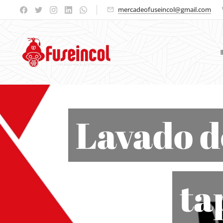
mercadeofuseincol@gmail.com
Lavado d
ta