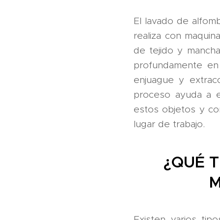
El lavado de alfom
realiza con maquina
de tejido y mancha
profundamente en l
enjuague y extrac
proceso ayuda a e
estos objetos y co
lugar de trabajo.
¿QUÉ 
M
Existen varios tip