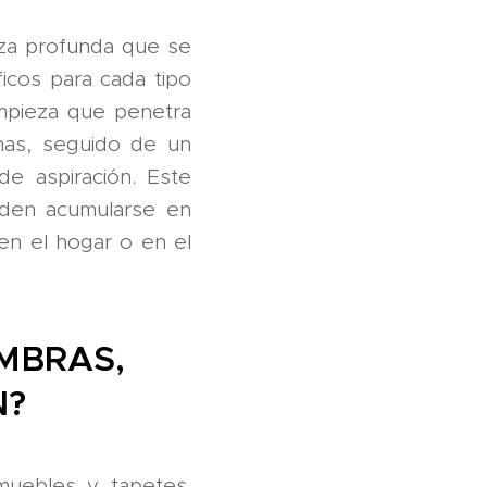
eza profunda que se
ficos para cada tipo
impieza que penetra
chas, seguido de un
e aspiración. Este
eden acumularse en
en el hogar o en el
MBRAS,
N?
 muebles y tapetes.