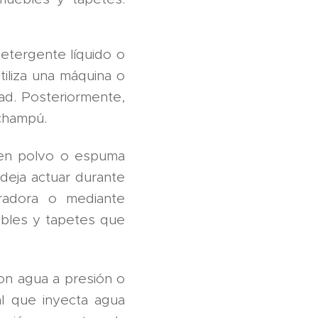
etergente líquido o
tiliza una máquina o
dad. Posteriormente,
 champú.
 en polvo o espuma
 deja actuar durante
radora o mediante
uebles y tapetes que
on agua a presión o
al que inyecta agua