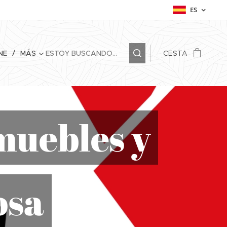
ES
NE
MÁS
CESTA
muebles y
osa