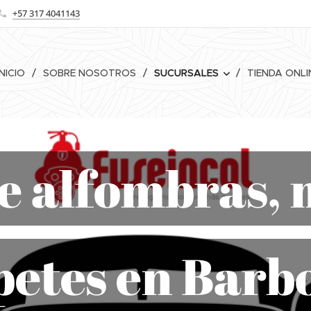
+57 317 4041143
INICIO
SOBRE NOSOTROS
SUCURSALES
TIENDA ONLI
e alfombras, 
petes en Barb