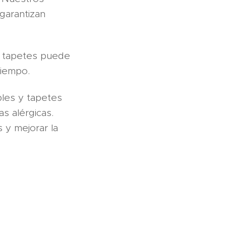
 garantizan
 y tapetes puede
tiempo.
bles y tapetes
s alérgicas.
 y mejorar la