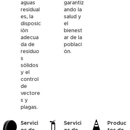
aguas
garantiz
residual
ando la
es, la
salud y
disposic
el
ión
bienest
adecua
ar de la
da de
poblaci
residuo
ón.
s
sólidos
y el
control
de
vectore
s y
plagas.
Servici
Servici
Produc
os de
os de
tos de