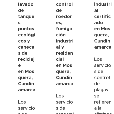
lavado
control
industri
de
de
al
tanque
roedor
certific
s,
es,
ado
puntos
fumiga
en
Mos
ecológi
ción
quera,
cos y
industri
Cundin
caneca
al y
amarca
s de
residen
reciclaj
cial
Los
e
en
Mos
servicio
en
Mos
quera,
s de
quera,
Cundin
control
Cundin
amarca
de
amarca
plagas
Los
se
Los
servicio
refieren
servicio
s de
a la