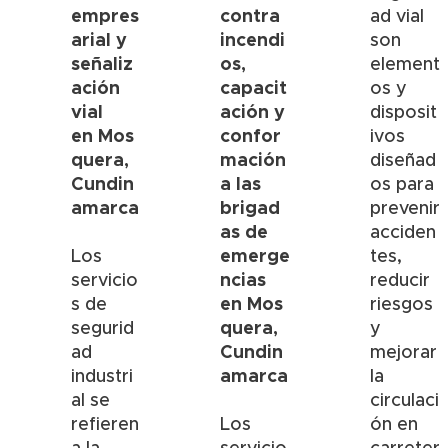
empres
contra
ad vial
arial y
incendi
son
señaliz
os,
element
ación
capacit
os y
vial
ación y
disposit
en
Mos
confor
ivos
quera,
mación
diseñad
Cundin
a las
os para
amarca
brigad
prevenir
as de
acciden
emerge
Los
tes,
ncias
servicio
reducir
en
Mos
s de
riesgos
quera,
segurid
y
Cundin
ad
mejorar
amarca
industri
la
al se
circulaci
refieren
Los
ón en