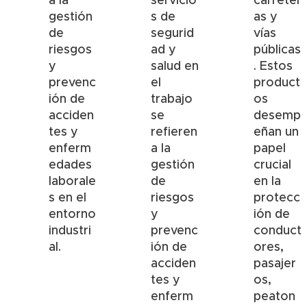
a la
servicio
carreter
gestión
s de
as y
de
segurid
vías
riesgos
ad y
públicas
y
salud en
. Estos
prevenc
el
product
ión de
trabajo
os
acciden
se
desemp
tes y
refieren
eñan un
enferm
a la
papel
edades
gestión
crucial
laborale
de
en la
s en el
riesgos
protecc
entorno
y
ión de
industri
prevenc
conduct
al.
ión de
ores,
acciden
pasajer
tes y
os,
enferm
peaton