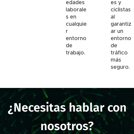
edades
es y
laborale
ciclistas
s en
al
cualquie
garantiz
r
ar un
entorno
entorno
de
de
trabajo.
tráfico
más
seguro.
¿Necesitas hablar con
nosotros?