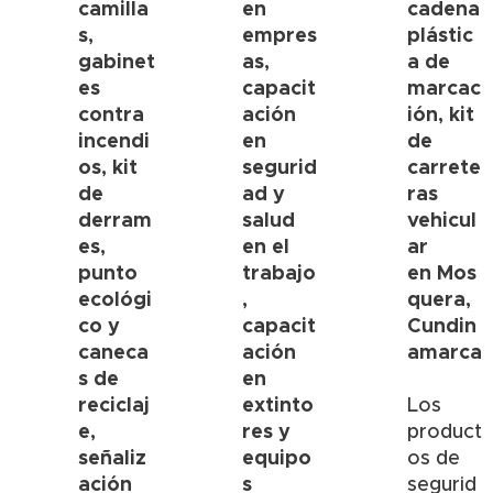
camilla
en
cadena
s,
empres
plástic
gabinet
as,
a de
es
capacit
marcac
contra
ación
ión, kit
incendi
en
de
os, kit
segurid
carrete
de
ad y
ras
derram
salud
vehicul
es,
en el
ar
punto
trabajo
en
Mos
ecológi
,
quera,
co y
capacit
Cundin
caneca
ación
amarca
s de
en
reciclaj
extinto
Los
e,
res y
product
señaliz
equipo
os de
ación
s
segurid