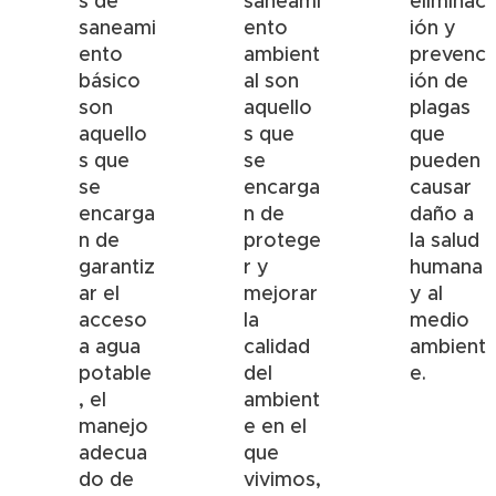
s de
saneami
eliminac
saneami
ento
ión y
ento
ambient
prevenc
básico
al son
ión de
son
aquello
plagas
aquello
s que
que
s que
se
pueden
se
encarga
causar
encarga
n de
daño a
n de
protege
la salud
garantiz
r y
humana
ar el
mejorar
y al
acceso
la
medio
a agua
calidad
ambient
potable
del
e.
, el
ambient
manejo
e en el
adecua
que
do de
vivimos,