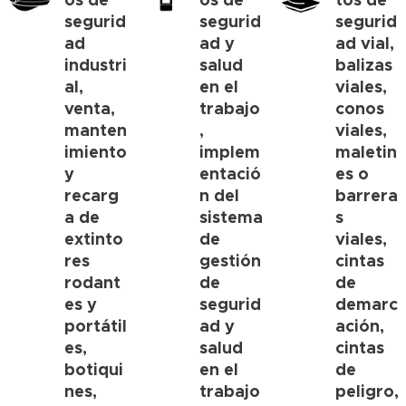
segurid
segurid
segurid
ad
ad y
ad vial,
industri
salud
balizas
al,
en el
viales,
venta,
trabajo
conos
manten
,
viales,
imiento
implem
maletin
y
entació
es o
recarg
n del
barrera
a de
sistema
s
extinto
de
viales,
res
gestión
cintas
rodant
de
de
es y
segurid
demarc
portátil
ad y
ación,
es,
salud
cintas
botiqui
en el
de
nes,
trabajo
peligro,