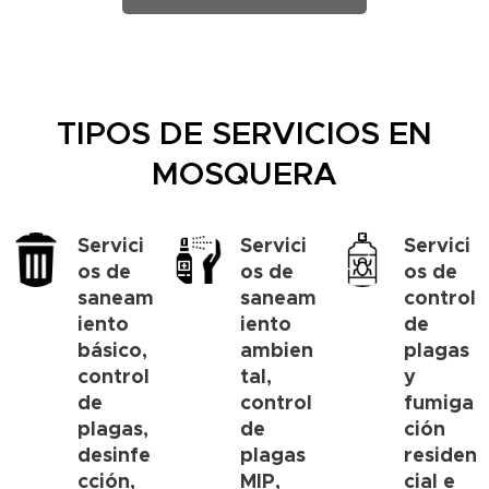
TIPOS DE SERVICIOS EN
MOSQUERA
Servici
Servici
Servici
os de
os de
os de
saneam
saneam
control
iento
iento
de
básico,
ambien
plagas
control
tal,
y
de
control
fumiga
plagas,
de
ción
desinfe
plagas
residen
cción,
MIP,
cial e