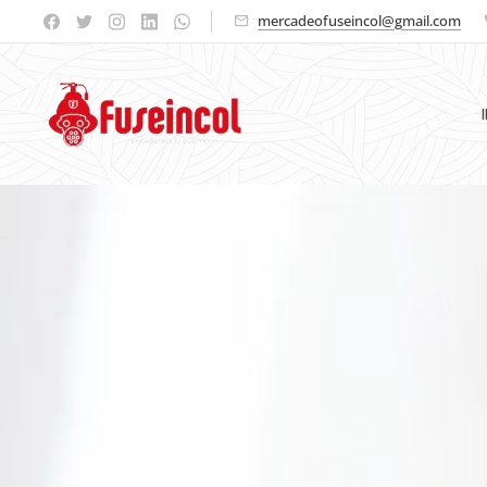
mercadeofuseincol@gmail.com