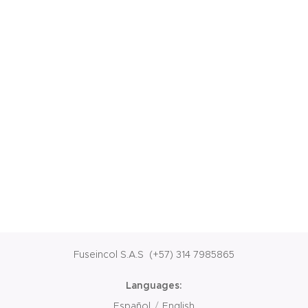
Fuseincol S.A.S
(+57) 314 7985865
Languages
Español
English