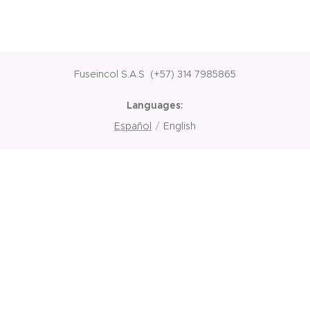
Fuseincol S.A.S
(+57) 314 7985865
Languages
Español
English
© 2026 Operado por FUSEINCOL COLOMBIA. CREADO POR
IMAGINAR CREATIVOS MEDELLÍN, BOGOTÁ, COLOMBIA.
TODOS LOS DERECHOS RESERVADOS.
Nuestra Cobertura Nacional
Fumigación y Control de Plagas en Bucaramanga
Fumigación y Control de Plagas en Medellín
Fumigación y Control de Plagas en Bogotá
Fumigación y Control de Plagas en Cali
Fumigación y Control de Plagas en Barranquilla
Fumigación y Control de Plagas en Cartagena